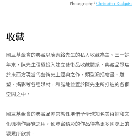
Photography /
Christoffer Rudquist
收藏
國巨基金會的典藏以陳泰銘先生的私人收藏為主。三十餘
年來，陳先生積極投入建立藝術品收藏體系，典藏品聚焦
於東西方現當代藝術史上經典之作，類型涵括繪畫、雕
塑、攝影等各種媒材，和諧地並置於陳先生所打造的各個
空間之中。
國巨基金會的典藏品亦常態性地借予全球知名美術館和文
化機構作展覽之用，使豐富精彩的作品得為更多國際上的
觀眾所欣賞。